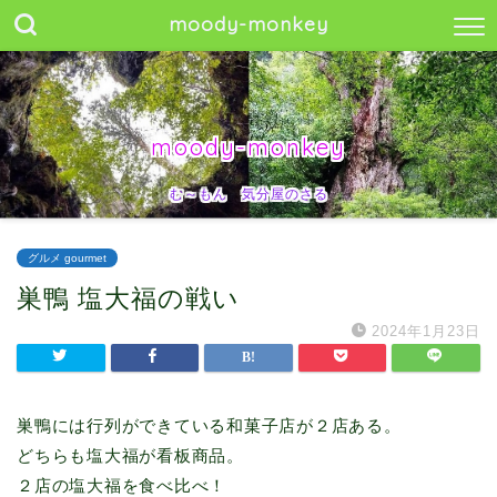
moody-monkey
moody-monkey
む～もん 気分屋のさる
グルメ gourmet
巣鴨 塩大福の戦い
2024年1月23日
巣鴨には行列ができている和菓子店が２店ある。
どちらも塩大福が看板商品。
２店の塩大福を食べ比べ！