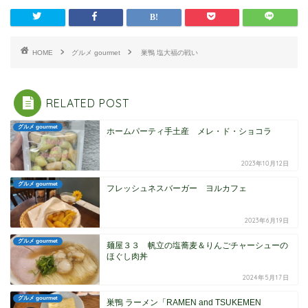
HOME
グルメ gourmet
巣鴨 塩大福の戦い
RELATED POST
グルメ gourmet
ホームパーティ手土産 メレ・ド・ショコラ
2023年10月12日
グルメ gourmet
フレッシュネスバーガー ヨルカフェ
2023年6月19日
グルメ gourmet
麺屋３３ 帆立の塩蕎麦＆りんごチャーシューの
ほぐし肉丼
2024年5月17日
グルメ gourmet
巣鴨 ラーメン「RAMEN and TSUKEMEN