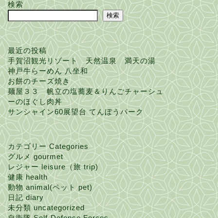
検索
検索
最近の投稿
手賀沼観光リゾート 天然温泉 満天の湯
神戸牛らーめん 八坐和
お餅のチーズ焼き
麺屋３３ 帆立の塩蕎麦＆りんごチャーシュ
ーのほぐし肉丼
サンシャイン60展望台 てんぼうパーク
カテゴリー Categories
グルメ gourmet
レジャー leisure（旅 trip)
健康 health
動物 animal(ペット pet)
日記 diary
未分類 uncategorized
自衛隊 Self-Defense Forces