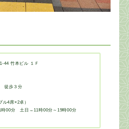
44 竹本ビル １Ｆ
 徒歩３分
ブル4席×2卓）
時00分 土日→11時00分～19時00分