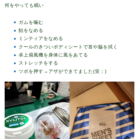
何をやっても眠い
ガムを噛む
飴をなめる
ミンティアをなめる
クールのきついボディシートで首や脇を拭く
卓上扇風機を身体に風をあてる
ストレッチをする
ツボを押す→アザができてました(笑；)