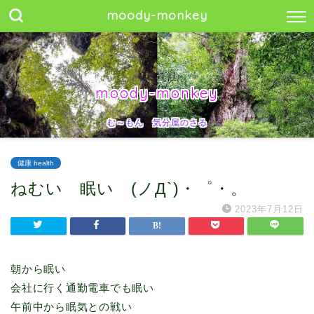
moody-monkey
moody-monkey
む～もん 気分屋のさる
健康 health
ねむい 眠い (ノД`)・゜・。
2023年7月12日
朝から眠い
会社に行く通勤電車でも眠い
午前中から眠気との戦い