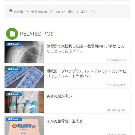
HOME
健康 health
ねむい 眠い (ノД`)・゜・。
RELATED POST
健康 health
教習所で大怪我した話 ～教習所内レア事故 こん
なことってある？？～
2024年1月21日
健康 health
睡眠薬 ブロチゾラム（レンドルミン）とデエビ
ゴそしてフルニトラゼパム
2023年9月12日
健康 health
鼻炎の薬が高い
2023年7月10日
健康 health
イルカ整骨院 五十肩