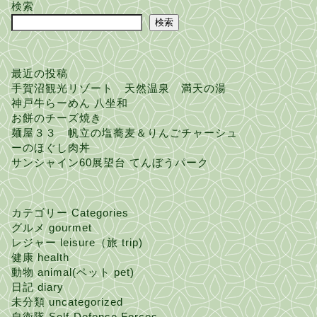
検索
検索
最近の投稿
手賀沼観光リゾート 天然温泉 満天の湯
神戸牛らーめん 八坐和
お餅のチーズ焼き
麺屋３３ 帆立の塩蕎麦＆りんごチャーシュ
ーのほぐし肉丼
サンシャイン60展望台 てんぼうパーク
カテゴリー Categories
グルメ gourmet
レジャー leisure（旅 trip)
健康 health
動物 animal(ペット pet)
日記 diary
未分類 uncategorized
自衛隊 Self-Defense Forces