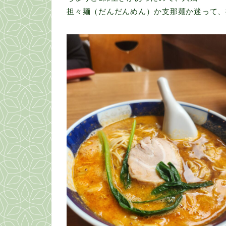
担々麺（だんだんめん）か支那麺か迷って、