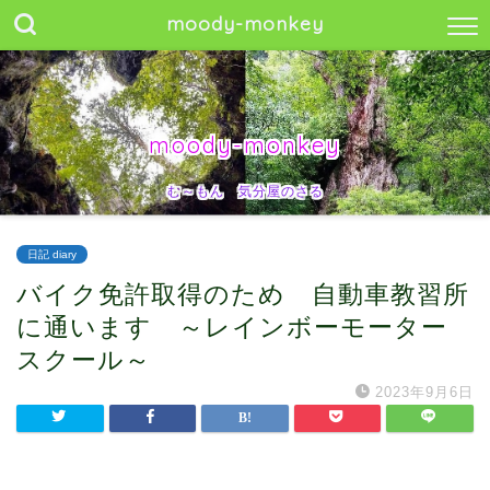
moody-monkey
moody-monkey
む～もん 気分屋のさる
日記 diary
バイク免許取得のため 自動車教習所
に通います ～レインボーモーター
スクール～
2023年9月6日