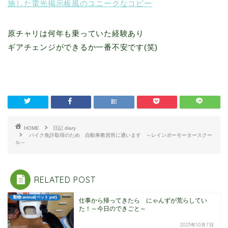
施した電光掲示板風のユニークなコピー
原チャリは何年も乗っていた経験あり
ギアチェンジができるか一番不安です(笑)
HOME
日記 diary
バイク免許取得のため 自動車教習所に通います ～レインボーモータースクー
ル～
RELATED POST
動物 animal(ペット pet)
仕事から帰ってきたら にゃんずが荒らしてい
た！～今日のできごと～
2023年10月7日