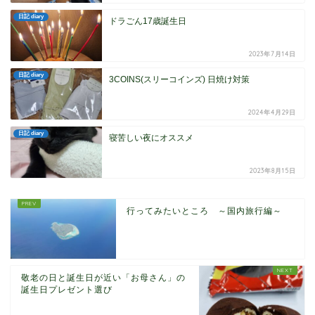
日記 diary
ドラごん17歳誕生日
2023年7月14日
日記 diary
3COINS(スリーコインズ) 日焼け対策
2024年4月29日
日記 diary
寝苦しい夜にオススメ
2023年8月15日
行ってみたいところ ～国内旅行編～
敬老の日と誕生日が近い「お母さん」の
誕生日プレゼント選び