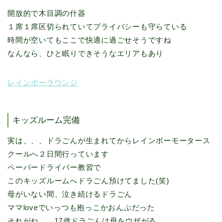
開放的で木目調の什器
１席１席区切られていてプライバシーも守らている
時間が空いてもここで快適に過ごせそうですね
なんなら、ひと眠りできそうなエリアもあり
レインボーラウンジ
キッズルーム完備
実は、、、ドラごんが生まれてからレインボーモータース
クールへ２日間行っています
ペーパードライバー教習で
このキッズルームへドラごん預けてました(笑)
母がいない間、泣き続けるドラごん
ママloveでいっつも抱っこかおんぶだった
それがね、、17歳ドラごんは母をウザがる