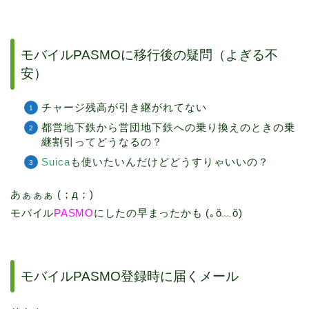
モバイルPASMOに移行後の疑問（よぎる不
安）
チャージ残高が引き継がれてない
都営地下鉄から営団地下鉄への乗り換えのときの乗
継割引ってどうなるの？
Suica
も使いたいんだけどどうすりゃいいの？
あぁぁぁ (；д；)
モバイル
PASMO
にしたの早まったかも (｡ŏ﹏ŏ)
モバイルPASMO登録時に届くメール