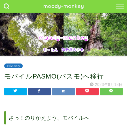
moody-monkey
moody-monkey
む～もん 気分屋のさる
日記 diary
モバイルPASMO(パスモ)へ移行
2023年8月18日
さっ！のりかえよう、モバイルへ。