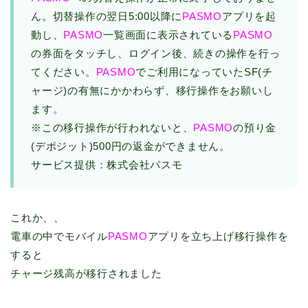
ん。切替操作の翌日5:00以降に
PASMO
アプリを起
動し、
PASMO
一覧画面に表示されている
PASMO
の券面をタッチし、ログイン後、続きの操作を行っ
てください。
PASMO
でご利用になっていたSF(チ
ャージ)の有無にかかわらず、移行操作をお願いし
ます。
※この移行操作が行われないと、
PASMO
の預り金
(デポジット)500円の返金ができません。
サービス提供：株式会社パスモ
これか、、
電車の中でモバイル
PASMO
アプリを立ち上げ移行操作を
すると
チャージ残高が移行されました