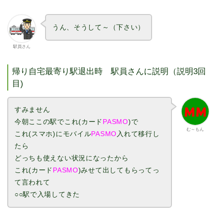
うん、そうして～（下さい）
駅員さん
帰り自宅最寄り駅退出時 駅員さんに説明（説明3回
目)
すみません
今朝ここの駅でこれ(カード
PASMO
)で
む～もん
これ(スマホ)にモバイル
PASMO
入れて移行し
たら
どっちも使えない状況になったから
これ(カード
PASMO
)みせて出してもらってっ
て言われて
○○駅で入場してきた