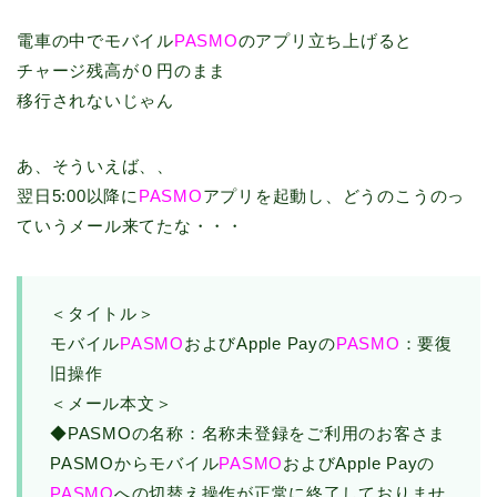
電車の中でモバイル
PASMO
のアプリ立ち上げると
チャージ残高が０円のまま
移行されないじゃん
あ、そういえば、、
翌日5:00以降に
PASMO
アプリを起動し、どうのこうのっ
ていうメール来てたな・・・
＜タイトル＞
モバイル
PASMO
およびApple Payの
PASMO
：要復
旧操作
＜メール本文＞
◆PASMOの名称：名称未登録をご利用のお客さま
PASMOからモバイル
PASMO
およびApple Payの
PASMO
への切替え操作が正常に終了しておりませ