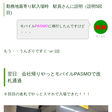
勤務地最寄り駅入場時 駅員さんに説明（説明5回
目)
モバイル
PASMO
に移行したんですけど
・・・
む～もん
もう・・うんざりです (´･ω･|||)
翌日 会社帰りやっとモバイルPASMOで改
札通過
６回目の改札でやっとスマホで入場できた！！！