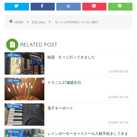
HOME
日記 diary
モバイルPASMO(パスモ)へ移行
RELATED POST
日記 diary
銭湯 久々に行ってきました
2023年9月10日
日記 diary
ドラごん17歳誕生日
2023年7月14日
日記 diary
電子キーボード
2023年7月19日
日記 diary
レインボーモータースクール入校手続きしてきま