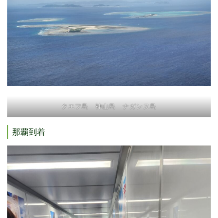
クエフ島 神山島 ナガンヌ島
那覇到着