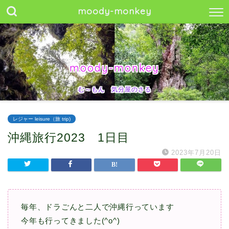
moody-monkey
moody-monkey
む～もん 気分屋のさる
レジャー leisure（旅 trip)
沖縄旅行2023 1日目
2023年7月20日
毎年、ドラごんと二人で沖縄行っています
今年も行ってきました(^o^)