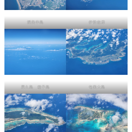
渥美半島
伊勢志摩
屋久島 種子島
奄美大島