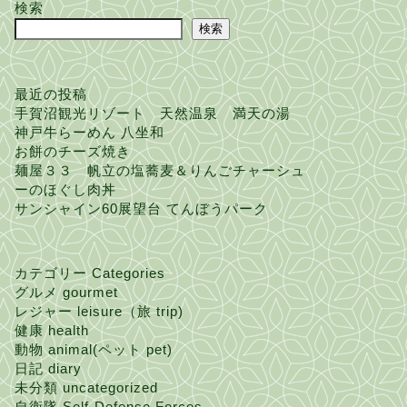
検索
検索
最近の投稿
手賀沼観光リゾート 天然温泉 満天の湯
神戸牛らーめん 八坐和
お餅のチーズ焼き
麺屋３３ 帆立の塩蕎麦＆りんごチャーシュ
ーのほぐし肉丼
サンシャイン60展望台 てんぼうパーク
カテゴリー Categories
グルメ gourmet
レジャー leisure（旅 trip)
健康 health
動物 animal(ペット pet)
日記 diary
未分類 uncategorized
自衛隊 Self-Defense Forces